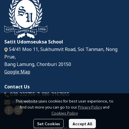
Satit Udomseuksa School
54/41 Moo 11, Sukhumvit Road, Soi Tanman, Nong
Prue,
Bang Lamung, Chonburi 20150
Google Map
Contact Us
038-232755-7
,
086-3167655
This website uses cookies for best user experience, to
info@sus.ac.th
find out more you can go to our
Privacy Policy
and
Cookies Policy
Set Cookies
Accept All
© Copyright 2026 All Rights Reserved.